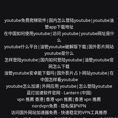
youtube免费爬梯软件|国内怎么登陆youtube|youtube油
管app下载地址
在中国如何使用youtube|访问 youtube|youtube网址是什
么
youtube什么平台|油管youtube破解版下载|国外影片网站
youtube是什么
怎样登陆youtube|国内如何登陆youtube|油管youtube官
网怎么下载
油管youtube安卓能下载吗|国外影片占卜网站youtube|在
中国怎样看youtube
youtube怎么加速|外网应用 youtube|怎么登陆youtube
蓝灯加速软件官网 - Lantern (中国)
vpn 推薦 香港|香港 vpn 推薦|香港 vpn 推薦
nordvpn免费 - 隐私保护VPN
访问国外网站加速器免费 - 快速稳定的VPN工具推荐