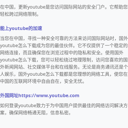
在中国，更新youtube是您访问国际网站的安全门户。它帮助您
轻松跨过网络限制。
能上youtube的加速
当您在中国，寻找一种安全可靠的方法来访问国际网站时，国外
youtube怎么下载成为您的最佳伙伴。它不仅提供了一个稳定的
网络连接，而且确保您在浏览过程中的隐私和安全。使用国外
youtube怎么下载，您可以轻松绕过地理限制，访问您喜欢的国
外新闻网站、社交媒体平台和在线服务。无论是商务通讯还是个
人娱乐，国外youtube怎么下载都是您理想的网络工具，使您在
中国的互联网环境中自由自在，安全无忧。
外国网址https://www.youtube.com
如何登录youtube致力于为中国用户提供最佳的网络访问解决方
案，确保网络畅通无阻，信息私密。