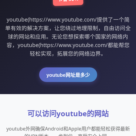
youtube(https://www.youtube.com/提供了一个简
单有效的解决方案，让您绕过地理限制，自由访问全
球的网站和应用。无论您想探索哪个国家的网络内
容，youtube(https://www.youtube.com/都能帮您
轻松实现，拓展您的网络边界。
youtube网址是多少
可以访问youtube的网站
youtube外网确保Android和Apple用户都能轻松获得最新