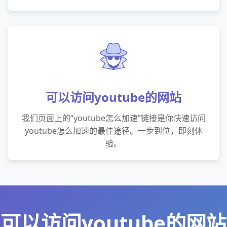
可以访问youtube的网站
我们页面上的“youtube怎么加速”链接是你快速访问
youtube怎么加速的最佳途径。一步到位，即刻体
验。
可以访问youtube的网站