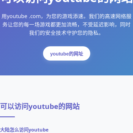
用youtube .com，为您的游戏添速。我们的高速网络服
务让您的每一场游戏都更加流畅，不受延迟影响，同时
我们的安全技术守护您的隐私。
youtube的网址
可以访问youtube的网站
大陆怎么访问youtube