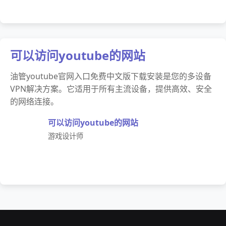
可以访问youtube的网站
油管youtube官网入口免费中文版下载安装是您的多设备
VPN解决方案。它适用于所有主流设备，提供高效、安全
的网络连接。
可以访问youtube的网站
游戏设计师