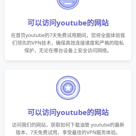
可以访问youtube的网站
在首页youtube的7天免费试用期间，您将全面体验我
们领先的VPN技术，确保高效连接速度和严格的隐私
保护，无论在哪台设备上安全访问网络。
可以访问youtube的网站
访问我们的网站，获取如何下载油管 youtube的最新
版本，7天免费试用，享受最佳的VPN服务体验。