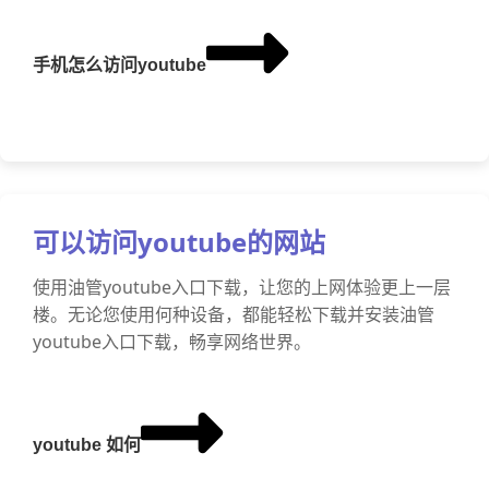
手机怎么访问youtube
可以访问youtube的网站
使用油管youtube入口下载，让您的上网体验更上一层
楼。无论您使用何种设备，都能轻松下载并安装油管
youtube入口下载，畅享网络世界。
youtube 如何